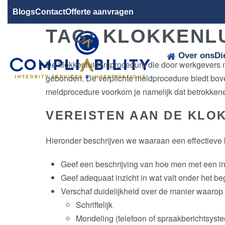
Blogs
Contact
Offerte aanvragen
TAG:
KLOKKENL
Over ons
Di
De klokkenluidersprocedure die door werkgevers 
gebonden. De verplichte meldprocedure biedt bo
meldprocedure voorkom je namelijk dat betrokken
VEREISTEN AAN DE KL
Hieronder beschrijven we waaraan een effectieve
Geef een beschrijving van hoe men met een in
Geef adequaat inzicht in wat valt onder het be
Verschaf duidelijkheid over de manier waaro
Schriftelijk
Mondeling (telefoon of spraakberichtsyste