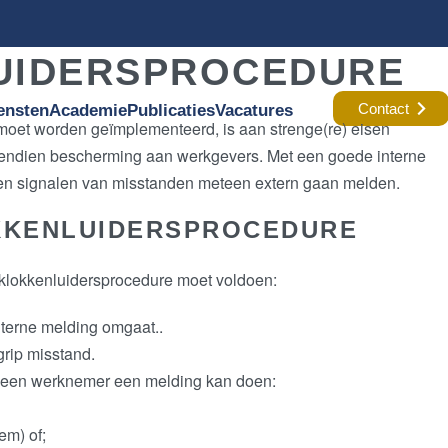
UIDERSPROCEDURE
Contact
ensten
Academie
Publicaties
Vacatures
moet worden geïmplementeerd, is aan strenge(re) eisen
vendien bescherming aan werkgevers. Met een goede interne
en signalen van misstanden meteen extern gaan melden.
OKKENLUIDERSPROCEDURE
 klokkenluidersprocedure moet voldoen:
terne melding omgaat..
grip misstand.
p een werknemer een melding kan doen:
em) of;