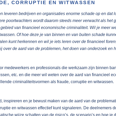
E, CORRUPTIE EN WITWASSEN
n leveren bedrijven en organisaties enorme schade op en dat lo
ndere poortwachters wordt daarom steeds meer verwacht als het
op gebied van financieel economische criminaliteit. Wil je meer 
witwassen. Of hoe deze je van binnen en van buiten schade kun
len kunt herkennen en wil je iets leren over de financieel fore
ij over de aard van de problemen, het doen van onderzoek en he
or medewerkers en professionals die werkzaam zijn binnen ban
issen, etc. en die meer wil weten over de aard van financieel ec
ende criminaliteitsvormen als fraude, corruptie en witwassen.
d, inspireren en je bewust maken van de aard van de problemat
rruptie en witwassen effectief kunt signaleren. De deelnemers d
atische wijze schatten van de risico’s, de scenario’s en hoe je 