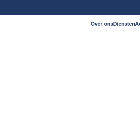
Over ons
Diensten
A
PTIE & WITWASSEN