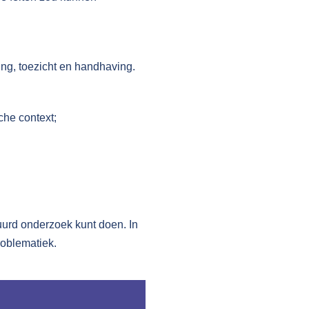
ing, toezicht en handhaving.
che context;
uurd onderzoek kunt doen. In
roblematiek.