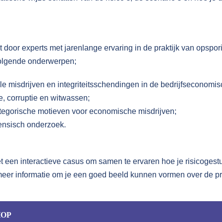
door experts met jarenlange ervaring in de praktijk van opspor
olgende onderwerpen;
e misdrijven en integriteitsschendingen in de bedrijfseconomis
 corruptie en witwassen;
categorische motieven voor economische misdrijven;
rensisch onderzoek.
t een interactieve casus om samen te ervaren hoe je risicogest
 meer informatie om je een goed beeld kunnen vormen over de p
HOP